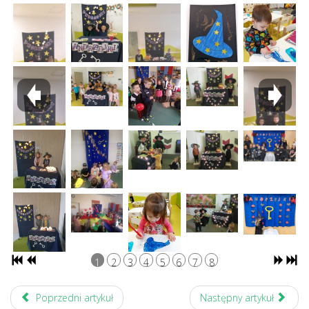
1
2
3
4
5
6
7
8
Poprzedni artykuł
Następny artykuł