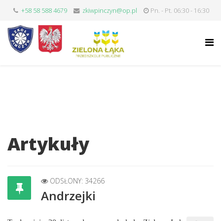
+58 58 588 4679
zkiwpinczyn@op.pl
Pn. - Pt. 06:30 - 16:30
Artykuły
ODSŁONY: 34266
Andrzejki